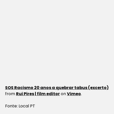
SOS Racismo 20 anos a quebrar tabus (excerto)
from
Rui Pires | film editor
on
Vimeo
.
Fonte: Local PT