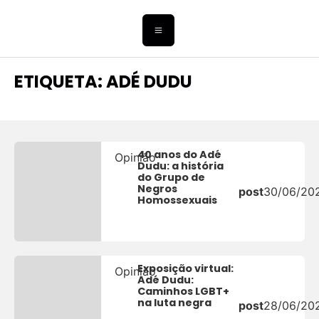
ETIQUETA: ADÉ DUDU
40 anos do Adé
Opinião
Dudu: a história
do Grupo de
Negros
post
30/06/20
Homossexuais
Exposição virtual:
Opinião
Adé Dudu:
Caminhos LGBT+
na luta negra
post
28/06/20