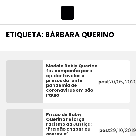
ETIQUETA: BÁRBARA QUERINO
Modelo Babiy Querino
faz campanha para
ajudar favelas e
presos durante
post
20/05/202
pandemia de
coronavírus em São
Paulo
Prisão de Babiy
Querino reforça
racismo da Justiça:
‘Pra não chapar eu
post
29/10/2019
escrevia’