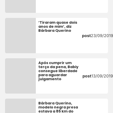
‘Tiraram quase dois
anos de mim’, diz
Bárbara Querino
post
23/09/201
Após cumprir um
terço da pena, Babiy
consegue liberdade
para aguardar
post
13/09/2019
julgamento
Bárbara Querino,
modelo negra presa
estava a 85 km do