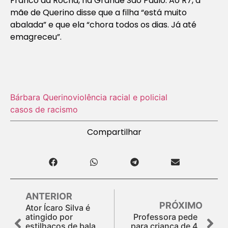
Franco da Rocha, na Grande São Paulo. Ao R7, a
mãe de Querino disse que a filha “está muito
abalada” e que ela “chora todos os dias. Já até
emagreceu”.
Bárbara Querino
violência racial e policial
casos de racismo
Compartilhar
ANTERIOR
PRÓXIMO
Ator Ícaro Silva é
atingido por
Professora pede
estilhaços de bala
para criança de 4