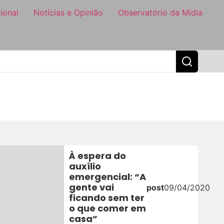
ional
Notícias e Opinião
Observatório da Mídia
À espera do
auxílio
emergencial: “A
gente vai
post
09/04/2020
ficando sem ter
o que comer em
casa”