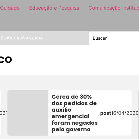
 Cuidado
Educação e Pesquisa
Comunicação Instituc
BUSCA AVANÇADA
ICO
Cerca de 30%
dos pedidos de
auxílio
021
post
16/04/2020
emergencial
foram negados
pelo governo