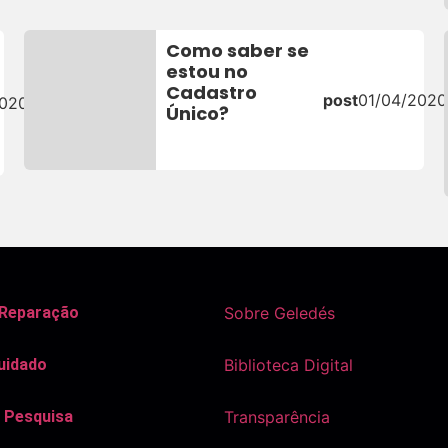
Como saber se
estou no
Cadastro
post
01/04/2020
2020
Único?
 Reparação
Sobre Geledés
uidado
Biblioteca Digital
 Pesquisa
Transparência