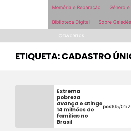
Memória e Reparação
Gênero e
Biblioteca Digital
Sobre Geledés
FAVORITOS
ETIQUETA: CADASTRO ÚN
Extrema
pobreza
avança e atinge
post
05/01/2
14 milhões de
famílias no
Brasil