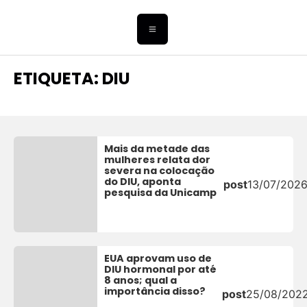
ETIQUETA: DIU
Mais da metade das
mulheres relata dor
severa na colocação
do DIU, aponta
post
13/07/202
pesquisa da Unicamp
EUA aprovam uso de
DIU hormonal por até
8 anos; qual a
importância disso?
post
25/08/202