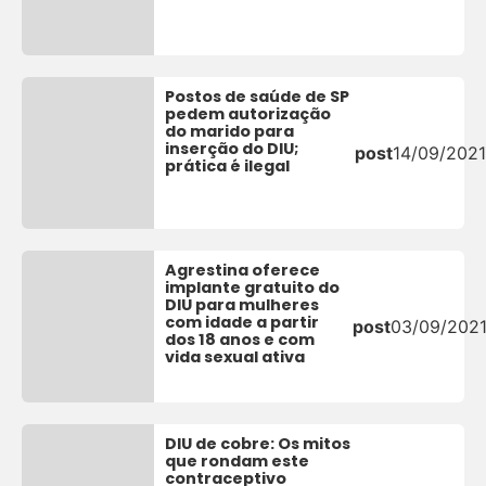
Postos de saúde de SP
pedem autorização
do marido para
inserção do DIU;
post
14/09/2021
prática é ilegal
Agrestina oferece
implante gratuito do
DIU para mulheres
com idade a partir
post
03/09/202
dos 18 anos e com
vida sexual ativa
DIU de cobre: Os mitos
que rondam este
contraceptivo