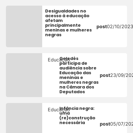
Desigualdades no
acesso à educação
afetam
principalmente
post
02/10/202
meninas e mulheres
negras
Geledés
Educação
participa de
audiência sobre
Educação das
post
23/09/20
meninas e
mulheres negras
na Câmara dos
Deputados
Infância negra:
Educação
uma
(re)construção
necessária
post
05/07/20