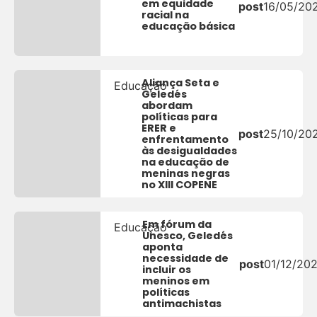
em equidade
post
16/05/20
racial na
educação básica
Aliança Seta e
Educação
Geledés
abordam
políticas para
ERER e
post
25/10/20
enfrentamento
às desigualdades
na educação de
meninas negras
no XIII COPENE
Em fórum da
Educação
Unesco, Geledés
aponta
necessidade de
post
01/12/20
incluir os
meninos em
políticas
antimachistas