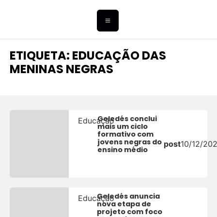
ETIQUETA: EDUCAÇÃO DAS
MENINAS NEGRAS
Geledés conclui
Educação
mais um ciclo
formativo com
jovens negras do
post
10/12/20
ensino médio
Geledés anuncia
Educação
nova etapa de
projeto com foco