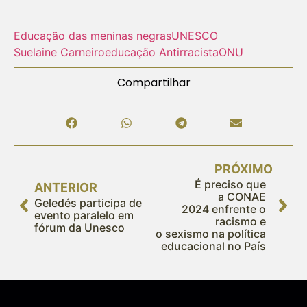
Educação das meninas negras
UNESCO
Suelaine Carneiro
educação Antirracista
ONU
Compartilhar
PRÓXIMO
É preciso que
ANTERIOR
a CONAE
Geledés participa de
2024 enfrente o
evento paralelo em
racismo e
fórum da Unesco
o sexismo na política
educacional no País