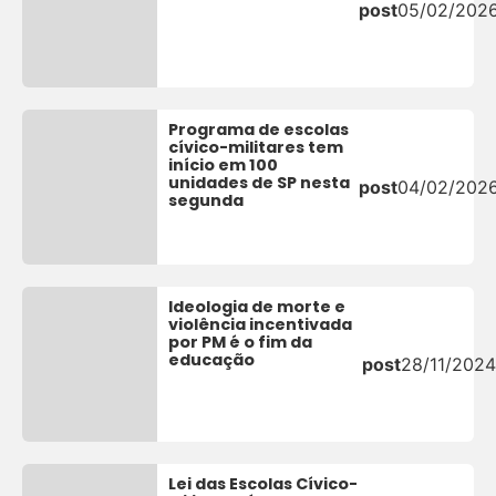
post
05/02/202
Programa de escolas
cívico-militares tem
início em 100
unidades de SP nesta
post
04/02/202
segunda
Ideologia de morte e
violência incentivada
por PM é o fim da
educação
post
28/11/2024
Lei das Escolas Cívico-