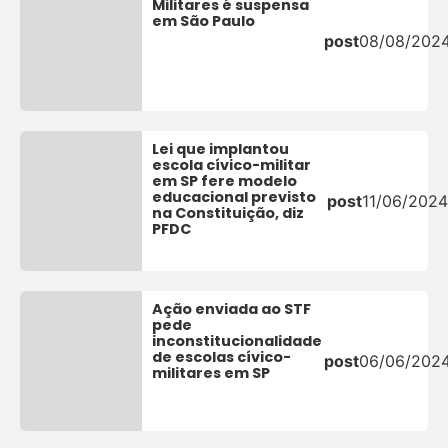
Militares é suspensa
em São Paulo
post
08/08/202
Lei que implantou
escola cívico-militar
em SP fere modelo
educacional previsto
post
11/06/2024
na Constituição, diz
PFDC
Ação enviada ao STF
pede
inconstitucionalidade
de escolas cívico-
post
06/06/202
militares em SP