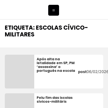
ETIQUETA: ESCOLAS CÍVICO-
MILITARES
Após alta na
letalidade em SP, PM
‘assassina’ o
português na escola
post
06/02/202
Pelu fim das iscolas
sívicos-militáris