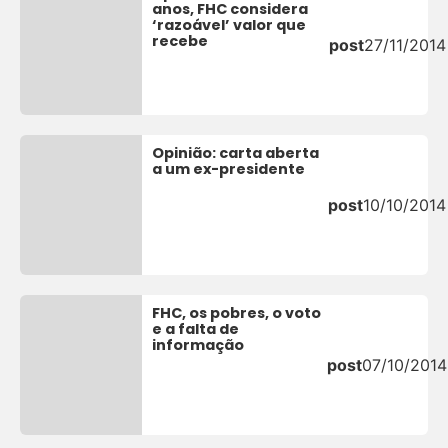
anos, FHC considera
‘razoável’ valor que
recebe
post
27/11/2014
Opinião: carta aberta
a um ex-presidente
post
10/10/2014
FHC, os pobres, o voto
e a falta de
informação
post
07/10/2014