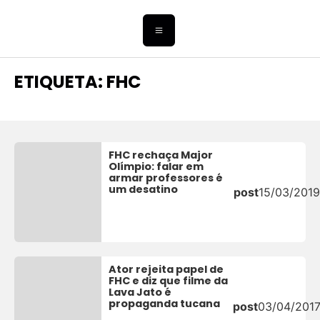
ETIQUETA: FHC
FHC rechaça Major
Olímpio: falar em
armar professores é
um desatino
post
15/03/2019
Ator rejeita papel de
FHC e diz que filme da
Lava Jato é
propaganda tucana
post
03/04/201