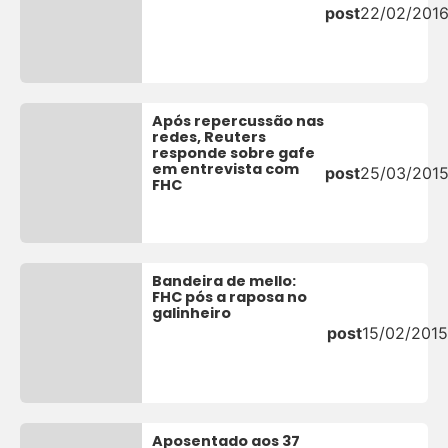
post
22/02/201
Após repercussão nas
redes, Reuters
responde sobre gafe
em entrevista com
post
25/03/201
FHC
Bandeira de mello:
FHC pós a raposa no
galinheiro
post
15/02/2015
Aposentado aos 37