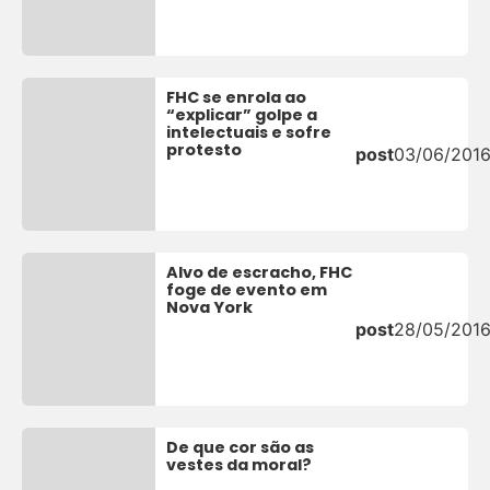
FHC se enrola ao
“explicar” golpe a
intelectuais e sofre
protesto
post
03/06/201
Alvo de escracho, FHC
foge de evento em
Nova York
post
28/05/201
De que cor são as
vestes da moral?