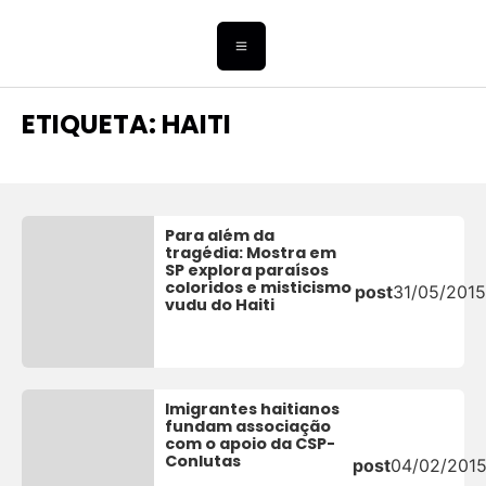
ETIQUETA: HAITI
Para além da
tragédia: Mostra em
SP explora paraísos
coloridos e misticismo
post
31/05/2015
vudu do Haiti
Imigrantes haitianos
fundam associação
com o apoio da CSP-
Conlutas
post
04/02/201