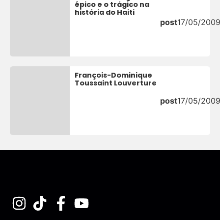
épico e o trágico na
história do Haiti
post
17/05/200
François-Dominique
Toussaint Louverture
post
17/05/200