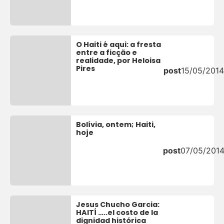
O Haiti é aqui: a fresta
entre a ficção e
realidade, por Heloisa
Pires
post
15/05/2014
Bolívia, ontem; Haiti,
hoje
post
07/05/201
Jesus Chucho Garcia:
HAITÍ …..el costo de la
dignidad histórica