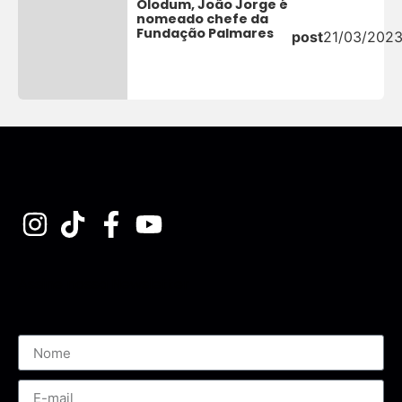
Olodum, João Jorge é
nomeado chefe da
Fundação Palmares
post
21/03/202
Assine nossa Newsletter