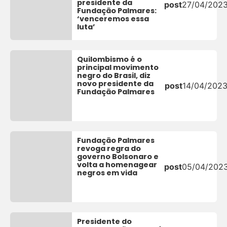
presidente da
post
27/04/202
Fundação Palmares:
‘venceremos essa
luta’
Quilombismo é o
principal movimento
negro do Brasil, diz
novo presidente da
post
14/04/202
Fundação Palmares
Fundação Palmares
revoga regra do
governo Bolsonaro e
volta a homenagear
post
05/04/202
negros em vida
Presidente do