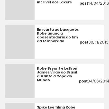
incrível dos Lakers
post
14/04/2016
Em carta ao basquete,
Kobe anuncia
aposentadoria ao fim
da temporada
post
30/11/2015
Kobe Bryant e LeBron
James virão ao Brasil
durante a Copa do
Mundo
post
04/06/201
Spike Lee filma Kobe