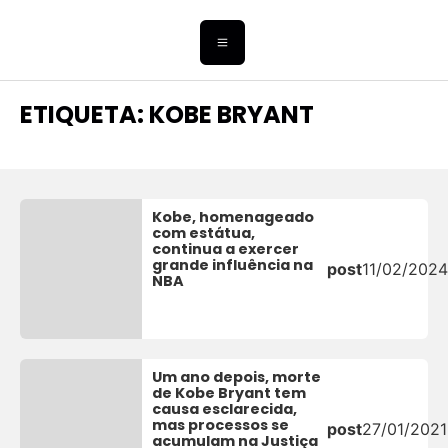
ETIQUETA: KOBE BRYANT
Kobe, homenageado
com estátua,
continua a exercer
grande influência na
post
11/02/2024
NBA
Um ano depois, morte
de Kobe Bryant tem
causa esclarecida,
mas processos se
post
27/01/2021
acumulam na Justiça