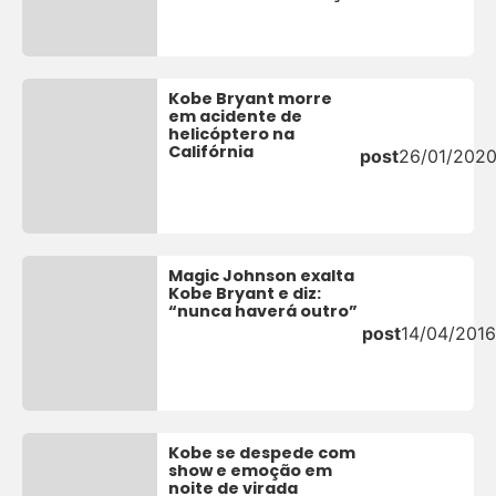
Kobe Bryant morre
em acidente de
helicóptero na
Califórnia
post
26/01/202
Magic Johnson exalta
Kobe Bryant e diz:
“nunca haverá outro”
post
14/04/2016
Kobe se despede com
show e emoção em
noite de virada