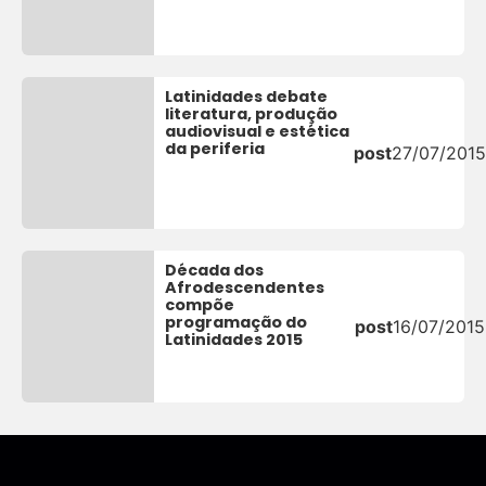
Latinidades debate
literatura, produção
audiovisual e estética
da periferia
post
27/07/201
Década dos
Afrodescendentes
compõe
programação do
post
16/07/2015
Latinidades 2015