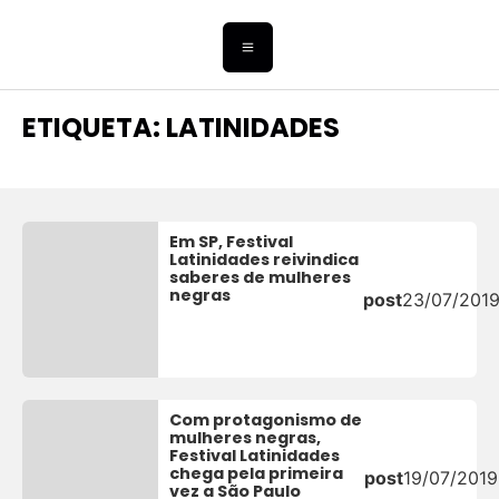
ETIQUETA: LATINIDADES
Em SP, Festival
Latinidades reivindica
saberes de mulheres
negras
post
23/07/201
Com protagonismo de
mulheres negras,
Festival Latinidades
chega pela primeira
post
19/07/2019
vez a São Paulo