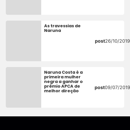
As travessias de
Naruna
post
26/10/2019
Naruna Costa é a
primeira mulher
negra a ganhar o
prêmio APCA de
post
09/07/201
melhor direção