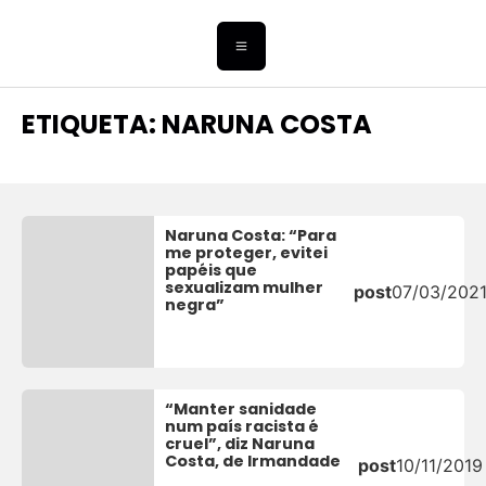
ETIQUETA: NARUNA COSTA
Naruna Costa: “Para
me proteger, evitei
papéis que
sexualizam mulher
post
07/03/202
negra”
“Manter sanidade
num país racista é
cruel”, diz Naruna
Costa, de Irmandade
post
10/11/2019