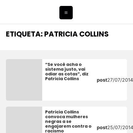
ETIQUETA: PATRICIA COLLINS
“Se você acha o
sistema justo, vai
odiar as cotas”, diz
Patricia Collins
post
27/07/201
Patricia Collins
convoca mulheres
negras a se
engajarem contra o
post
25/07/201
racismo