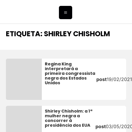
ETIQUETA: SHIRLEY CHISHOLM
Regina King
interpretará a
primeira congressista
negra dos Estados
post
19/02/2021
Unidos
Shirley Chisholm: a 1ª
mulher negra a
concorrer à
presidência dos EUA
post
03/05/202