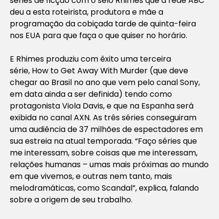
séries de ficção com o selo Rhimes que a rede ABC
deu a esta roteirista, produtora e mãe a
programação da cobiçada tarde de quinta-feira
nos EUA para que faça o que quiser no horário.
E Rhimes produziu com êxito uma terceira
série,
How to Get Away With Murder
(que deve
chegar ao Brasil no ano que vem pelo canal Sony,
em data ainda a ser definida) tendo como
protagonista Viola Davis, e que na Espanha será
exibida no canal AXN. As três séries conseguiram
uma audiência de 37 milhões de espectadores em
sua estreia na atual temporada. “Faço séries que
me interessam, sobre coisas que me interessam,
relações humanas – umas mais próximas ao mundo
em que vivemos, e outras nem tanto, mais
melodramáticas, como
Scandal
”, explica, falando
sobre a origem de seu trabalho.