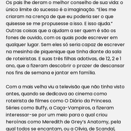
Os pais lhe deram o melhor conselho de sua vida: o
único limite do sucesso é a imaginação. “Eles me
criaram na crença de que eu poderia ser o que
quisesse se me propusesse a isso. E isso ajuda.”
Outras coisas que a ajudam a ser quem é são os
fones de ouvido, com os quais pode escrever em
qualquer lugar. Sem eles só seria capaz de escrever
na mesinha de piquenique que tinha diante da sala
de roteiristas. E suas três filhas adotivas, de 12, 2 e 1
ano, que a fizeram descobrir o prazer de descansar
nos fins de semana e jantar em família.
Com a mais velha viu a televisão que não tinha visto
antes, quando se dedicava ao cinema como
roteirista de filmes como
O Diário da Princesa
.
Séries como
Buffy
,
a Caça-Vampiros
, a fizeram
interessar-se por um meio para o qual criou
heroínas como Meredith de
Grey’s Anatomy
, pela
qual todos se encantam, ou a Olivia, de Scandal,