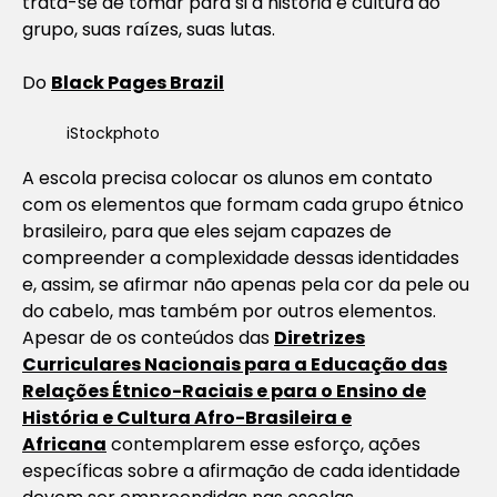
trata-se de tomar para si a história e cultura do
grupo, suas raízes, suas lutas.
Do
Black Pages Brazil
iStockphoto
A escola precisa colocar os alunos em contato
com os elementos que formam cada grupo étnico
brasileiro, para que eles sejam capazes de
compreender a complexidade dessas identidades
e, assim, se afirmar não apenas pela cor da pele ou
do cabelo, mas também por outros elementos.
Apesar de os conteúdos das
Diretrizes
Curriculares Nacionais para a Educação das
Relações Étnico-Raciais e para o Ensino de
História e Cultura Afro-Brasileira e
Africana
contemplarem esse esforço, ações
específicas sobre a afirmação de cada identidade