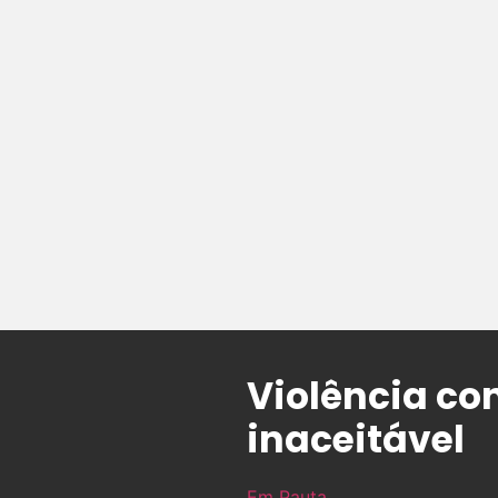
Violência co
inaceitável
Em Pauta