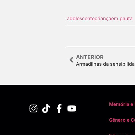
adolescente
criança
em pauta
ANTERIOR
Armadilhas da sensibilid
Memória e
Gênero e C