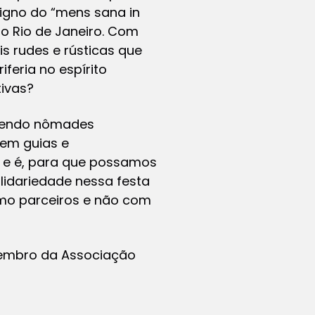
igno do “mens sana in
do Rio de Janeiro. Com
s rudes e rústicas que
feria no espírito
ivas?
 sendo nômades
rem guias e
, e é, para que possamos
lidariedade nessa festa
como parceiros e não com
 membro da Associação