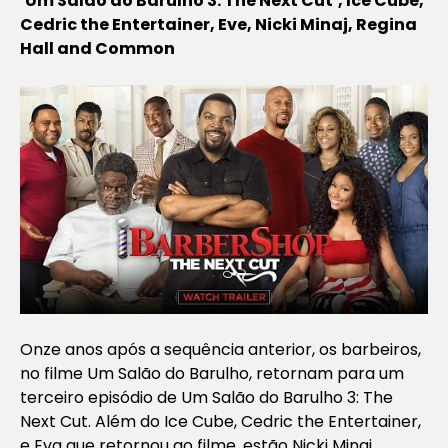
‘Um Salão do Barulho 3: The Next Cut’, Ice Cube,
Cedric the Entertainer, Eve, Nicki Minaj, Regina
Hall and Common
Onze anos após a sequência anterior, os barbeiros,
no filme
Um Salão do Barulho
, retornam para um
terceiro episódio de
Um Salão do Barulho 3: The
Next Cut
. Além do Ice Cube, Cedric the Entertainer,
e Eva que retornou ao filme, estão Nicki Minaj,