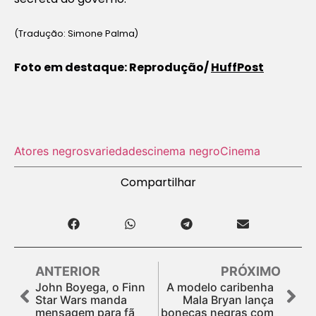
(Tradução: Simone Palma)
Foto em destaque: Reprodução/
HuffPost
Atores negros
variedades
cinema negro
Cinema
Compartilhar
ANTERIOR
PRÓXIMO
John Boyega, o Finn
A modelo caribenha
Star Wars manda
Mala Bryan lança
mensagem para fã
bonecas negras com