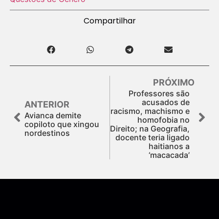
Compartilhar
PRÓXIMO
Professores são
acusados de
ANTERIOR
racismo, machismo e
Avianca demite
homofobia no
copiloto que xingou
Direito; na Geografia,
nordestinos
docente teria ligado
haitianos a
‘macacada’