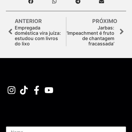
ANTERIOR
PRÓXIMO
Empregada
Jarbas:
doméstica vira juíza:
‘Impeachment é fruto
estudou com livros
de chantagem
do lixo
fracassada’
Assine nossa Newsletter