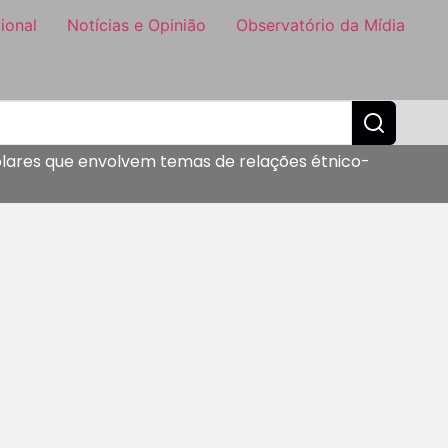
ional
Notícias e Opinião
Observatório da Mídia
colares que envolvem temas de relações étnico-