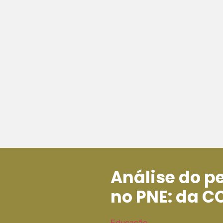
Análise do p
no PNE: da C
Educação