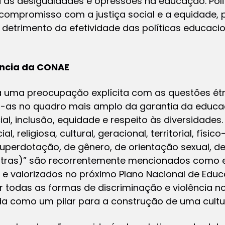
a as desigualdades e opressões na educação. Poli
compromisso com a justiça social e a equidade, p
 detrimento da efetividade das políticas educaci
ência da CONAE
ma preocupação explícita com as questões étni
do-as no quadro mais amplo da garantia da educa
al, inclusão, equidade e respeito às diversidade
l, religiosa, cultural, geracional, territorial, físico
superdotação, de gênero, de orientação sexual, de
outras)” são recorrentemente mencionados como
e valorizados no próximo Plano Nacional de Educ
r todas as formas de discriminação e violência 
a como um pilar para a construção de uma cultu