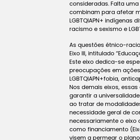
consideradas. Falta uma
combinam para afetar mu
LGBTQIAPN+ indígenas di
racismo e sexismo e LGB
As questões étnico-raci
Eixo III, intitulado “Educ
Este eixo dedica-se esp
preocupações em ações c
LGBTQIAPN+fobia, anticap
Nos demais eixos, essa
garantir a universalidad
ao tratar de modalidade
necessidade geral de co
necessariamente o eixo 
como financiamento (Eixo 
visem a permear o plan