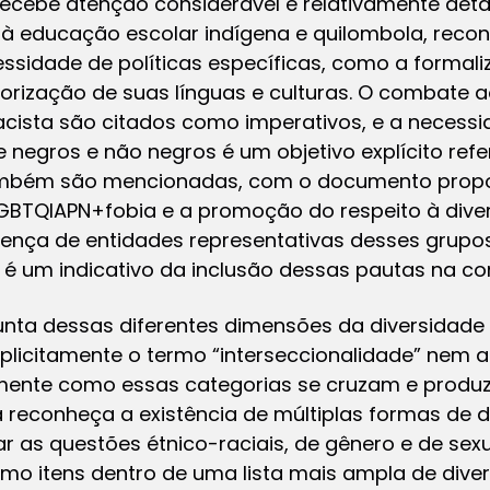
recebe atenção considerável e relativamente det
à educação escolar indígena e quilombola, rec
essidade de políticas específicas, como a formaliz
lorização de suas línguas e culturas. O combate
cista são citados como imperativos, e a necessi
 negros e não negros é um objetivo explícito ref
também são mencionadas, com o documento prop
 LGBTQIAPN+fobia e a promoção do respeito à dive
esença de entidades representativas desses grupo
 um indicativo da inclusão dessas pautas na c
unta dessas diferentes dimensões da diversidade 
xplicitamente o termo “interseccionalidade” nem 
mente como essas categorias se cruzam e produz
 reconheça a existência de múltiplas formas de d
r as questões étnico-raciais, de gênero e de se
o itens dentro de uma lista mais ampla de dive