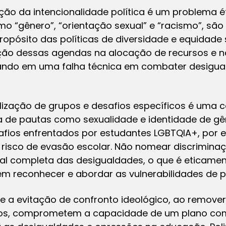
ição da intencionalidade política é um problema 
como “gênero”, “orientação sexual” e “racismo”, sã
 propósito das políticas de diversidade e equidade
ação dessas agendas na alocação de recursos e 
tando em uma falha técnica em combater desigu
bilização de grupos e desafios específicos é uma 
cia de pautas como sexualidade e identidade de
 desafios enfrentados por estudantes LGBTQIA+, por
 risco de evasão escolar. Não nomear discrimina
nal completa das desigualdades, o que é eticame
 em reconhecer e abordar as vulnerabilidades de 
o e a evitação de confronto ideológico, ao remover
ivos, comprometem a capacidade de um plano com