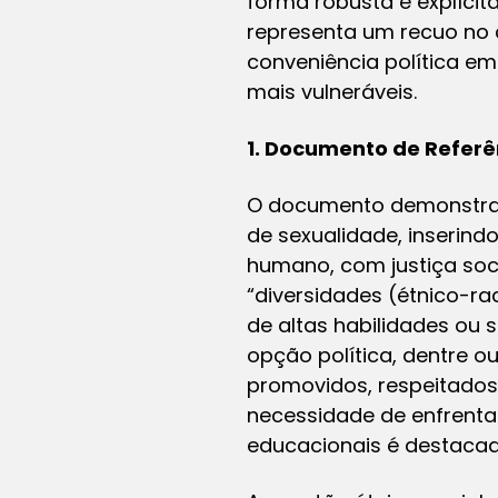
forma robusta e explícit
representa um recuo no 
conveniência política em
mais vulneráveis.
1. Documento de Refer
O documento demonstra u
de sexualidade, inserin
humano, com justiça soci
“diversidades (étnico-racia
de altas habilidades ou 
opção política, dentre 
promovidos, respeitados 
necessidade de enfrenta
educacionais é destacad