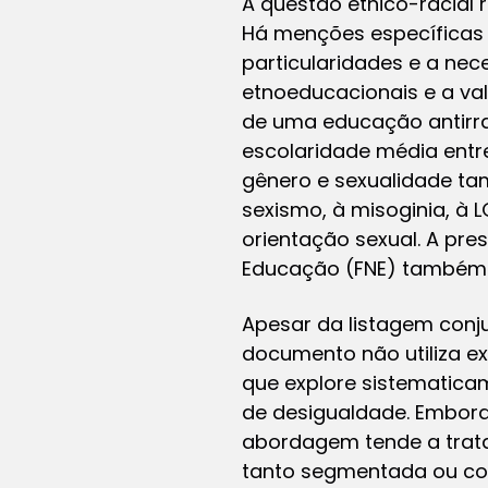
A questão étnico-racial 
Há menções específicas 
particularidades e a nec
etnoeducacionais e a va
de uma educação antirra
escolaridade média entre
gênero e sexualidade 
sexismo, à misoginia, à
orientação sexual. A pr
Educação (FNE) também é
Apesar da listagem conj
documento não utiliza e
que explore sistematica
de desigualdade. Embora
abordagem tende a trata
tanto segmentada ou com