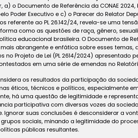
r, a) o Documento de Referência da CONAE 2024, b
elo Poder Executivo e c) o Parecer do Relator D
 referente ao PL 26.142/24, revela-se uma tensão
 forma como as questões de raça, gênero, sexual
olítica educacional brasileira. O Documento de R
mais abrangente e enfática sobre esses temas, 
os no Projeto de Lei (PL 2614/2024) apresentado pe
contestados em uma série de emendas no Relatório
nsidera os resultados da participação da socie
as éticos, técnicos e políticos, especialmente e
te, há uma questão de legitimidade e representat
ncia participativa com diversas vozes da socied
e. Ignorar suas conclusões é desconsiderar a von
 grupos sociais, minando a legitimidade do proce
líticas públicas resultantes.