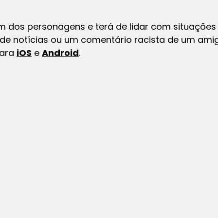
 um dos personagens e terá de lidar com situaçõ
e notícias ou um comentário racista de um amigo.
para
iOS
e
Android
.