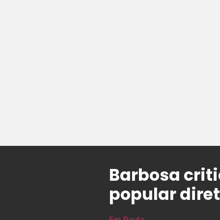
Barbosa crit
popular dire
Em Pauta