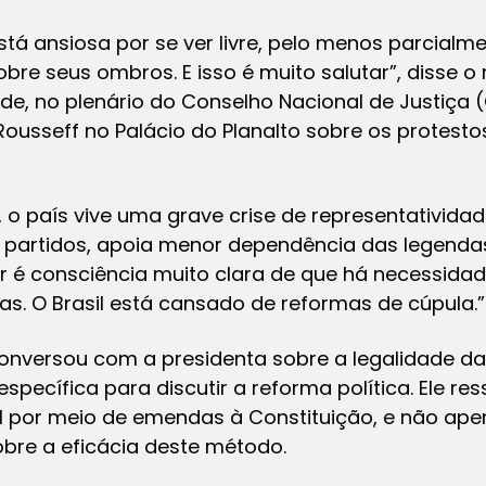
stá ansiosa por se ver livre, pelo menos parcialme
bre seus ombros. E isso é muito salutar”, disse o 
rde, no plenário do Conselho Nacional de Justiça
Rousseff no Palácio do Planalto sobre os protes
, o país vive uma grave crise de representativida
 partidos, apoia menor dependência das legendas
r é consciência muito clara de que há necessidade
s. O Brasil está cansado de reformas de cúpula.”
onversou com a presidenta sobre a legalidade 
specífica para discutir a reforma política. Ele re
l por meio de emendas à Constituição, e não apena
obre a eficácia deste método.