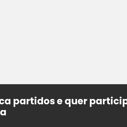
ica partidos e quer partic
ta