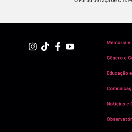
O Folião de raça de Cris P
Memória e
Gênero e C
Educação e
Comunicaçã
Notícias e 
Observatór