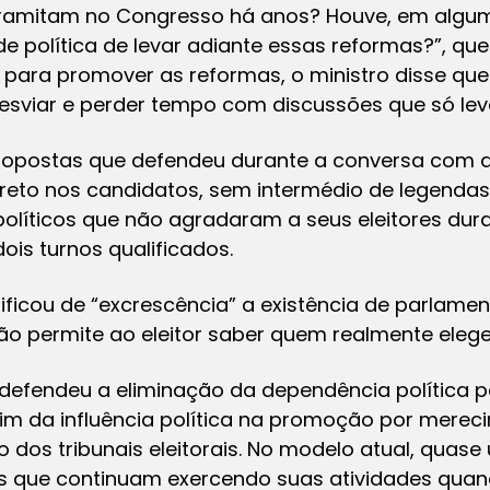
tramitam no Congresso há anos? Houve, em alg
política de levar adiante essas reformas?”, ques
l para promover as reformas, o ministro disse q
esviar e perder tempo com discussões que só lev
ropostas que defendeu durante a conversa com a
reto nos candidatos, sem intermédio de legendas, 
 políticos que não agradaram a seus eleitores du
dois turnos qualificados.
ficou de “excrescência” a existência de parlamen
ão permite ao eleitor saber quem realmente elege
 defendeu a eliminação da dependência política 
fim da influência política na promoção por merec
dos tribunais eleitorais. No modelo atual, quase 
 que continuam exercendo suas atividades quand