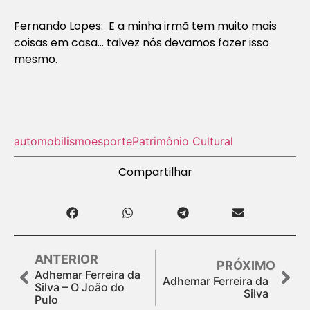
Fernando Lopes: E a minha irmã tem muito mais
coisas em casa… talvez nós devamos fazer isso
mesmo.
automobilismo
esporte
Patrimônio Cultural
Compartilhar
ANTERIOR
PRÓXIMO
Adhemar Ferreira da
Adhemar Ferreira da
Silva – O João do
Silva
Pulo