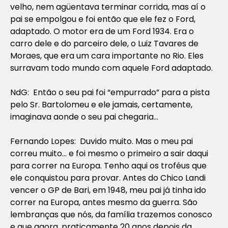
velho, nem agüentava terminar corrida, mas aí o
pai se empolgou e foi então que ele fez o Ford,
adaptado. O motor era de um Ford 1934. Era o
carro dele e do parceiro dele, o Luiz Tavares de
Moraes, que era um cara importante no Rio. Eles
surravam todo mundo com aquele Ford adaptado.
NdG: Então o seu pai foi “empurrado” para a pista
pelo Sr. Bartolomeu e ele jamais, certamente,
imaginava aonde o seu pai chegaria…
Fernando Lopes: Duvido muito. Mas o meu pai
correu muito… e foi mesmo o primeiro a sair daqui
para correr na Europa. Tenho aqui os troféus que
ele conquistou para provar. Antes do Chico Landi
vencer o GP de Bari, em 1948, meu pai já tinha ido
correr na Europa, antes mesmo da guerra. São
lembranças que nós, da família trazemos conosco
e que agora, praticamente 20 anos depois da