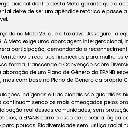
ergeracional dentro desta Meta garante que o a
ental deixe de ser um apêndice retórico e passe 
vel.
rçado na Meta 23, que é taxativa: Assegurar a e
 A Meta exige uma abordagem intergeracional, int
 mera participação, demandando o reconheciment
, territórios e recursos financeiros para mulheres
ssa forma, transcende a Convenção sobre Diversi
laboração de um Plano de Gênero da EPANB esp
l, mas com base no Plano de Gênero da própria C
lações indígenas e tradicionais são guardiões hi
as continuam sendo os mais ameaçados pelos pr
rticipação real dessas comunidades, sem proteção 
fícios, a EPANB corre o risco de repetir a lógica 
para poucos. Biodiversidade sem justiça racial nã