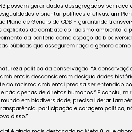
B possam gerar dados desagregados por raça e
sigualdades e orientar políticas efetivas; um Pl
ao Plano de Gênero da CDB – garantindo transver
 explícitas de combate ao racismo ambiental e pr
ecimento da periferia como espaço de biodiversida
cas públicas que assegurem raça e gênero como e
 natureza política da conservação: “A conservaçã
s ambientais desconsideram desigualdades histór
e ao racismo ambiental precisa ser entendido co
 e não apenas de direitos humanos.” E conclui, mir
 o mundo em biodiversidade, precisa liderar també
transparência, participação e coragem política,
ova disso.”
ocial é ainda mais destacada na Meta 8, que abo