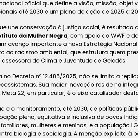
acional oficial que define a visão, missão, objeti
ionais até 2030 e um plano de ação de 2025 a 20
 une conservação à justiça social, é resultado 
tituto da Mulher Negra
, com apoio do WWF e do 
um avanço importante a nova Estratégia Nacional
o ao racismo ambiental, que estrutura quem pre
na, assessora de Clima e Juventude de Geledés.
no Decreto nº 12.485/2025, não se limita a replic
 ecossistemas. Sua maior inovação reside na int
 A Meta 22, em particular, é o eixo catalisador de
ão e o monitoramento, até 2030, de políticas púb
pação plena, equitativa e inclusiva de povos ind
es familiares, mulheres e meninas, e a população 
ntre biologia e sociologia. A menção explícita à 