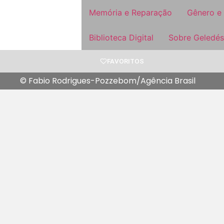
Memória e Reparação
Gênero e
Biblioteca Digital
Sobre Geledés
FAVORITOS
© Fabio Rodrigues-Pozzebom/Agência Brasil