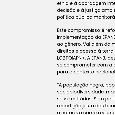
etnia e à abordagem int
decisão e à justiça ambi
política pública monitorá
Este compromisso é refo
implementação da EPANB.
ao gênero. Vai além da
direitos e acesso à terra
LGBTQIAPN+. A EPANB, de
se comprometer com a e
para o contexto naciona
“A população negra, popu
sociobiodiversidade, m
seus territórios. Sem pa
repartição justa dos bene
a natureza como recurso 