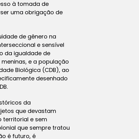
cesso à tomada de
a ser uma obrigação de
quidade de gênero na
erseccional e sensível
o da igualdade de
 e meninas, e a população
dade Biológica (CDB), ao
ecificamente desenhado
DB.
stóricos da
ojetos que devastam
territorial e sem
colonial que sempre tratou
o é futuro, é