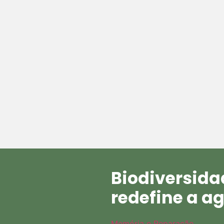
Biodiversidad
redefine a a
Memória e Reparação