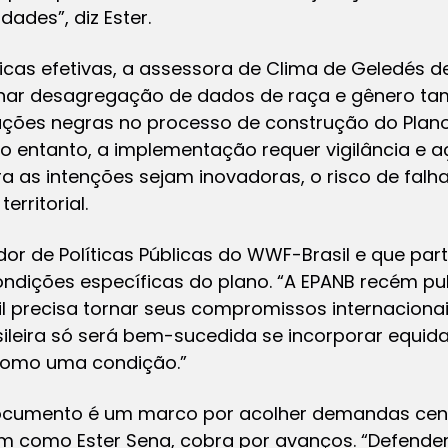
ades”, diz Ester.
icas efetivas, a assessora de Clima de Geledés d
ionar desagregação de dados de raça e gênero t
ações negras no processo de construção do Plano 
No entanto, a implementação requer vigilância e a
 as intenções sejam inovadoras, o risco de falha
erritorial.
or de Políticas Públicas do WWF-Brasil e que par
condições específicas do plano. “A EPANB recém 
 precisa tornar seus compromissos internaciona
brasileira só será bem-sucedida se incorporar equi
como uma condição.”
ocumento é um marco por acolher demandas cen
sim como Ester Sena, cobra por avanços. “Defend