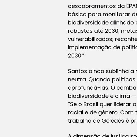
desdobramentos da EPAN
básica para monitorar de
biodiversidade alinhado 
robustos até 2030; metas
vulnerabilizados; reconh
implementação de políti
2030.”
Santos ainda sublinha a
neutra. Quando política
aprofundá-las. O combat
biodiversidade e clima —
“Se o Brasil quer liderar
racial e de gênero. Com 
trabalho de Geledés é pr
A dimensão de justiça s