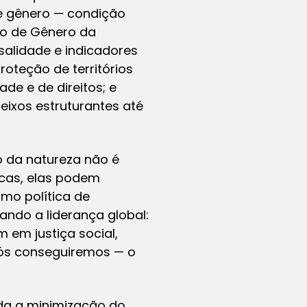
 gênero — condição
ano de Gênero da
salidade e indicadores
oteção de territórios
de e de direitos; e
ixos estruturantes até
o da natureza não é
icas, elas podem
mo política de
ando a liderança global:
m em justiça social,
 nós conseguiremos — o
rda a minimização do