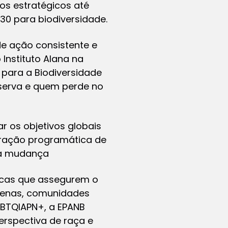
vos estratégicos até
30 para biodiversidade.
de ação consistente e
Instituto Alana na
 para a Biodiversidade
serva e quem perde no
ar os objetivos globais
egração programática de
sta mudança
licas que assegurem o
ígenas, comunidades
LGBTQIAPN+, a EPANB
perspectiva de raça e