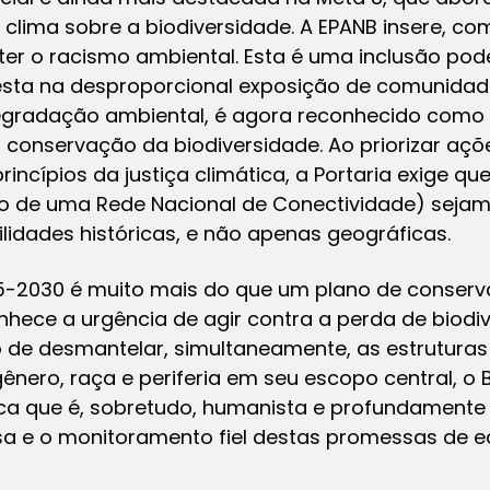
ima sobre a biodiversidade. A EPANB insere, com 
 o racismo ambiental. Esta é uma inclusão pod
esta na desproporcional exposição de comunidade
degradação ambiental, é agora reconhecido como
 à conservação da biodiversidade. Ao priorizar aç
ncípios da justiça climática, a Portaria exige qu
o de uma Rede Nacional de Conectividade) seja
ilidades históricas, e não apenas geográficas.
-2030 é muito mais do que um plano de conserv
onhece a urgência de agir contra a perda de biodi
e desmantelar, simultaneamente, as estruturas
gênero, raça e periferia em seu escopo central, o 
 que é, sobretudo, humanista e profundamente ju
a e o monitoramento fiel destas promessas de e