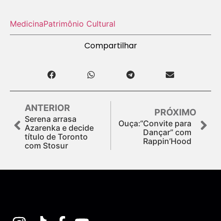
Medicina
Patrimônio Cultural
Compartilhar
ANTERIOR
PRÓXIMO
Serena arrasa
Ouça:“Convite para
Azarenka e decide
Dançar” com
título de Toronto
Rappin’Hood
com Stosur