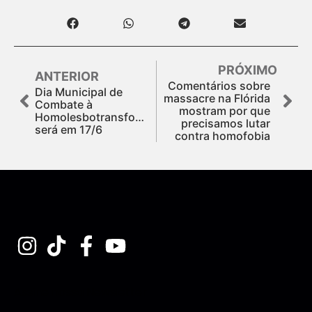
PRÓXIMO
ANTERIOR
Comentários sobre
Dia Municipal de
massacre na Flórida
Combate à
mostram por que
Homolesbotransfobia
precisamos lutar
será em 17/6
contra homofobia
Assine nossa Newsletter