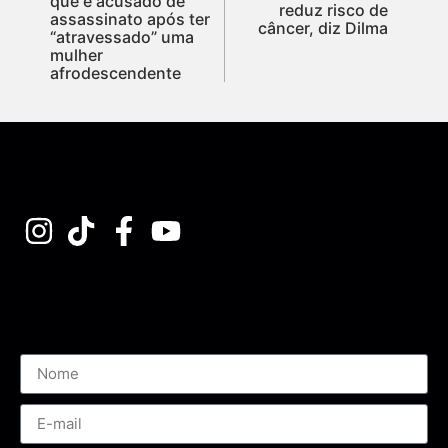
que é acusado de
reduz risco de
assassinato após ter
câncer, diz Dilma
“atravessado” uma
mulher
afrodescendente
Assine nossa Newsletter