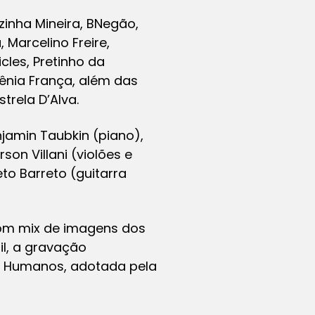
zinha Mineira, BNegão,
a, Marcelino Freire,
icles, Pretinho da
Xênia França, além das
trela D’Alva.
jamin Taubkin (piano),
on Villani (violões e
eto Barreto (guitarra
com
mix
de imagens dos
il, a gravação
os Humanos, adotada pela