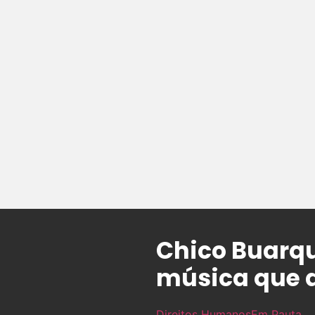
Chico Buarqu
música que 
Direitos Humanos
Em Pauta