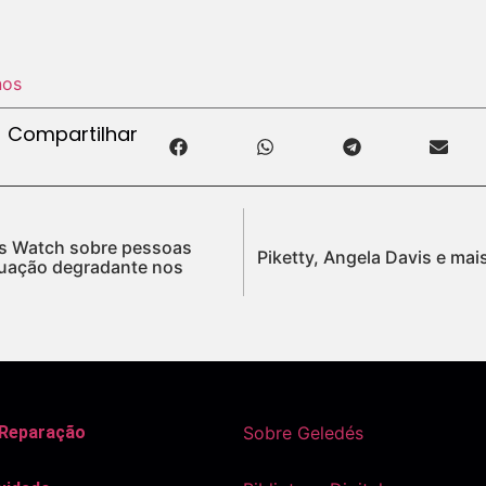
nos
Compartilhar
ts Watch sobre pessoas
Piketty, Angela Davis e mai
ituação degradante nos
 Reparação
Sobre Geledés