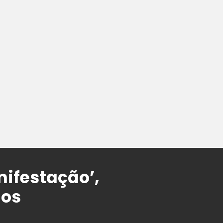
ifestação’,
nos