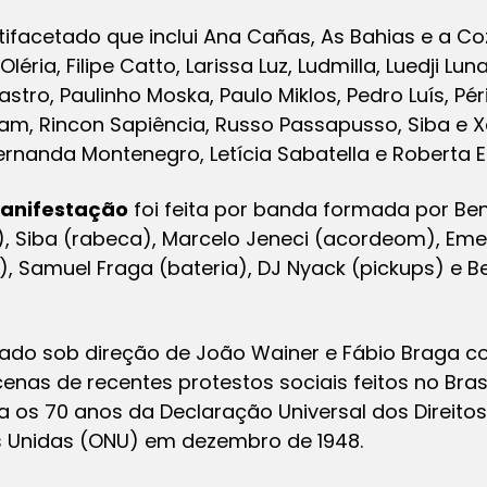
tifacetado que inclui Ana Cañas, As Bahias e a Co
Oléria, Filipe Catto, Larissa Luz, Ludmilla, Luedji Lun
stro, Paulinho Moska, Paulo Miklos, Pedro Luís, Pér
asam, Rincon Sapiência, Russo Passapusso, Siba e 
ernanda Montenegro, Letícia Sabatella e Roberta Es
anifestação
foi feita por banda formada por Ben
 Siba (rabeca), Marcelo Jeneci (acordeom), Emers
), Samuel Fraga (bateria), DJ Nyack (pickups) e B
mado sob direção de João Wainer e Fábio Braga 
cenas de recentes protestos sociais feitos no Bras
a os 70 anos da Declaração Universal dos Direit
 Unidas (ONU) em dezembro de 1948.