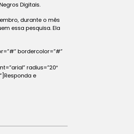
Negros Digitais.
ovembro, durante o mês
uem essa pesquisa. Ela
or=”#” bordercolor=”#”
t=”arial” radius=”20″
f”]Responda e