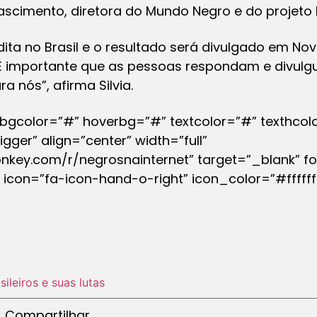
 Nascimento, diretora do Mundo Negro e do projeto 
ita no Brasil e o resultado será divulgado em N
“É importante que as pessoas respondam e divulg
a nós”, afirma Silvia.
 bgcolor=”#” hoverbg=”#” textcolor=”#” texthcol
gger” align=”center” width=”full”
onkey.com/r/negrosnainternet” target=”_blank” fon
icon=”fa-icon-hand-o-right” icon_color=”#fffff
sileiros e suas lutas
Compartilhar