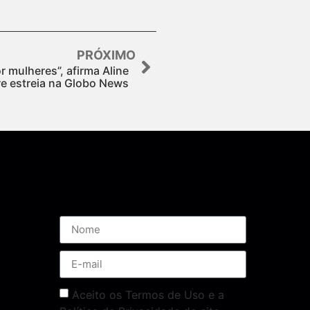
PRÓXIMO
 mulheres”, afirma Aline
re estreia na Globo News
Assine nossa Newsletter
Aceito os Termos de Uso e a