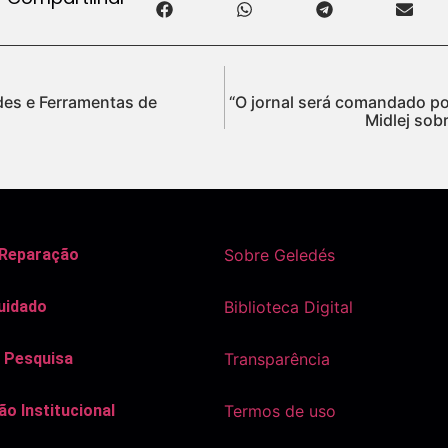
des e Ferramentas de
“O jornal será comandado por
Midlej sob
 Reparação
Sobre Geledés
uidado
Biblioteca Digital
 Pesquisa
Transparência
o Institucional
Termos de uso