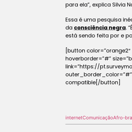
para ela”, explica Silvia
Essa é uma pesquisa inéd
da
consciência negra
. 
está sendo feita por e par
[button color=”orange2″
hoverborder=”#” size=”bi
link=”https://pt.surveym
outer_border_color=”#” 
compatible[/button]
internet
Comunicação
Afro-bra