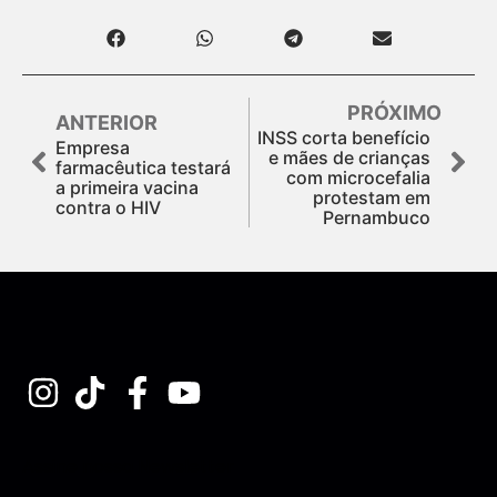
PRÓXIMO
ANTERIOR
INSS corta benefício
Empresa
e mães de crianças
farmacêutica testará
com microcefalia
a primeira vacina
protestam em
contra o HIV
Pernambuco
Assine nossa Newsletter