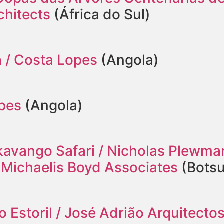
hitects
(África do Sul)
/ Costa Lopes
(Angola)
opes
(Angola)
avango Safari / Nicholas Plewman
 Michaelis Boyd Associates
(Bots
 Estoril / José Adrião Arquitecto