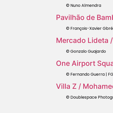
© Nuno Almendra
Pavilhão de Bamb
© François-Xavier Gbré
Mercado Lideta / 
© Gonzalo Guajardo
One Airport Squa
© Fernando Guerra | F
Villa Z / Moham
© Doublespace Photog