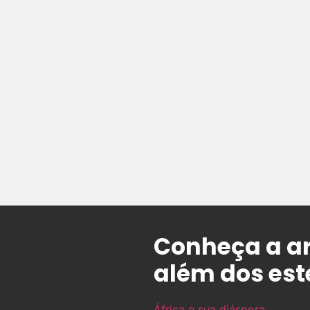
Conheça a a
além dos est
África e sua diáspora