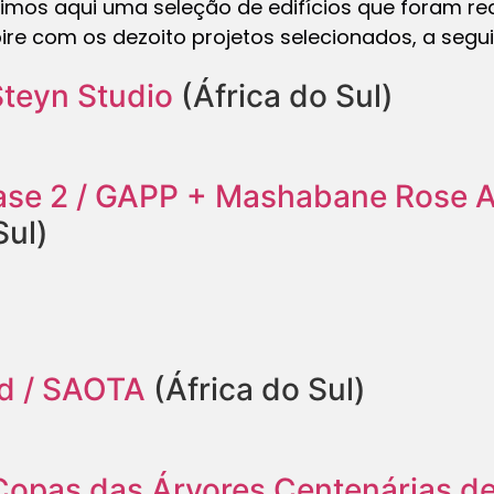
nimos aqui uma seleção de edifícios que foram re
pire com os dezoito projetos selecionados, a segui
Steyn Studio
(África do Sul)
ase 2 / GAPP + Mashabane Rose A
Sul)
d / SAOTA
(África do Sul)
Copas das Árvores Centenárias de