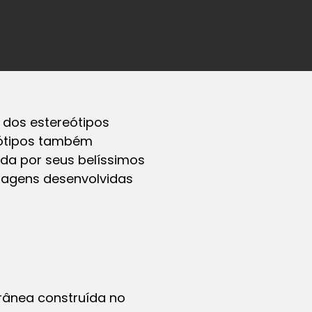
 dos estereótipos
eótipos também
da por seus belíssimos
guagens desenvolvidas
rânea construída no