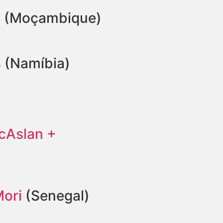
n
(Moçambique)
s
(Namíbia)
cAslan +
Mori
(Senegal)