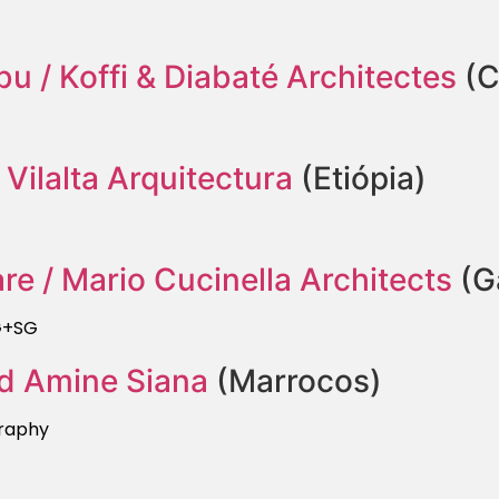
u / Koffi & Diabaté Architectes
(C
Vilalta Arquitectura
(Etiópia)
re / Mario Cucinella Architects
(G
G+SG
ed Amine Siana
(Marrocos)
raphy