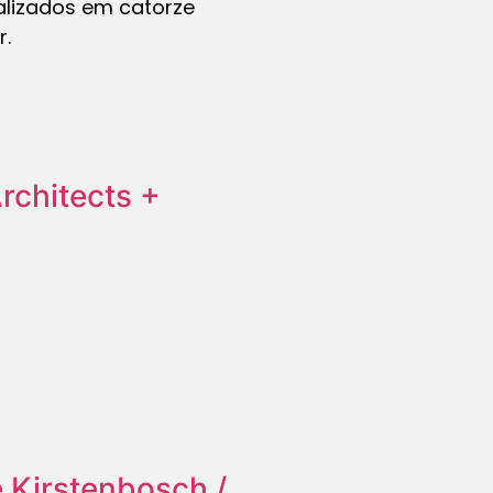
alizados em catorze
r.
rchitects +
 Kirstenbosch /