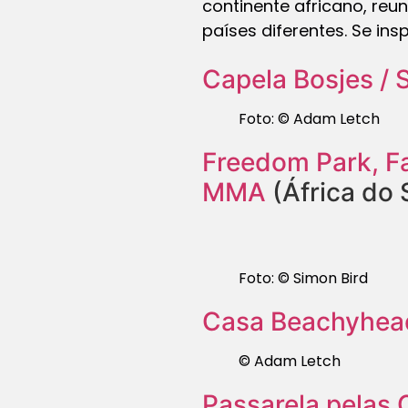
continente africano, reu
países diferentes. Se ins
Capela Bosjes / 
Foto: © Adam Letch
Freedom Park, F
MMA
(África do 
Foto: © Simon Bird
Casa Beachyhea
© Adam Letch
Passarela pelas 