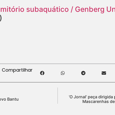
rmitório subaquático / Genberg U
)
Compartilhar
‘O Jornal’ peça dirigid
ovo Bantu
Mascarenhas deb