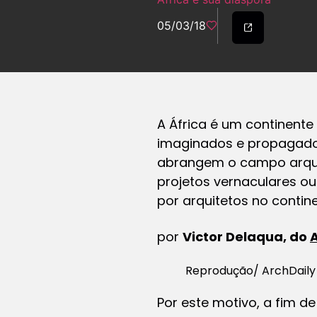
05/03/18
A África é um continente
imaginados e propagado
abrangem o campo arquit
projetos vernaculares ou
por arquitetos no conti
por
Victor Delaqua, do
A
Reprodução/ ArchDaily 
Por este motivo, a fim 