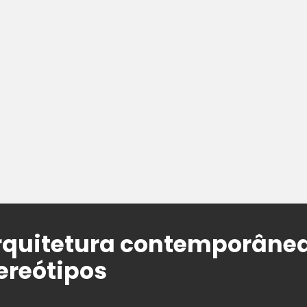
rquitetura contemporânea
ereótipos