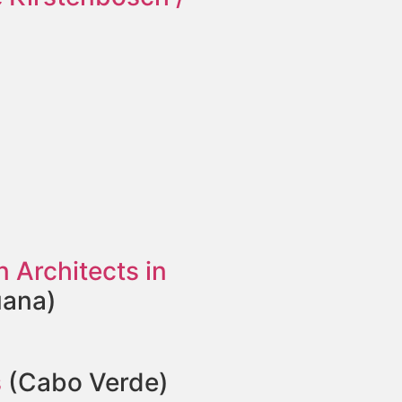
 Architects in
uana)
s
(Cabo Verde)