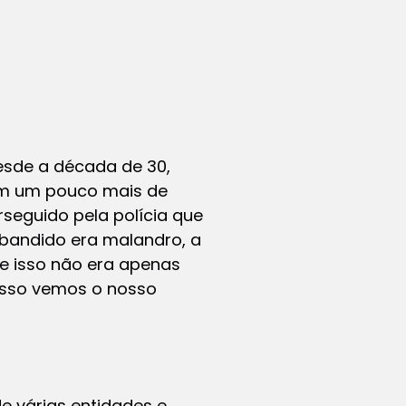
esde a década de 30,
em um pouco mais de
rseguido pela polícia que
 bandido era malandro, a
 e isso não era apenas
 isso vemos o nosso
e várias entidades e