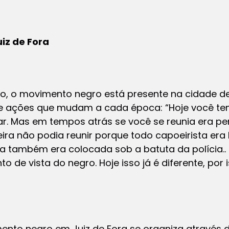
iz de Fora
io, o movimento negro está presente na cidade d
s e ações que mudam a cada época: “Hoje você t
ar. Mas em tempos atrás se você se reunia era pe
ira não podia reunir porque todo capoeirista era
ana também era colocada sob a batuta da polícia..
 de vista do negro. Hoje isso já é diferente, por
ento negro em Juiz de Fora se organiza através d