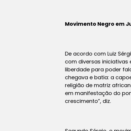
Movimento Negro em Ju
De acordo com Luiz Sérg
com diversas iniciativa
liberdade para poder fal
chegava e batia: a capoe
religião de matriz afric
em manifestação do ponto
crescimento”, diz.
Segundo Sérgio, o movim