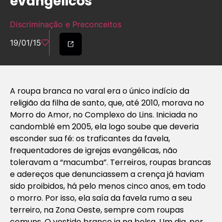
evangélicos
Discriminação e Preconceitos
19/01/15
A roupa branca no varal era o único indício da
religião da filha de santo, que, até 2010, morava no
Morro do Amor, no Complexo do Lins. Iniciada no
candomblé em 2005, ela logo soube que deveria
esconder sua fé: os traficantes da favela,
frequentadores de igrejas evangélicas, não
toleravam a “macumba”. Terreiros, roupas brancas
e adereços que denunciassem a crença já haviam
sido proibidos, há pelo menos cinco anos, em todo
o morro. Por isso, ela saía da favela rumo a seu
terreiro, na Zona Oeste, sempre com roupas
comuns. O vestido branco ia na bolsa. Um dia, por