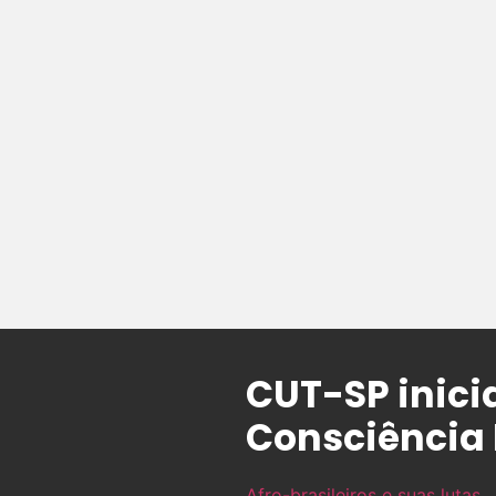
CUT-SP inici
Consciência
Afro-brasileiros e suas lutas