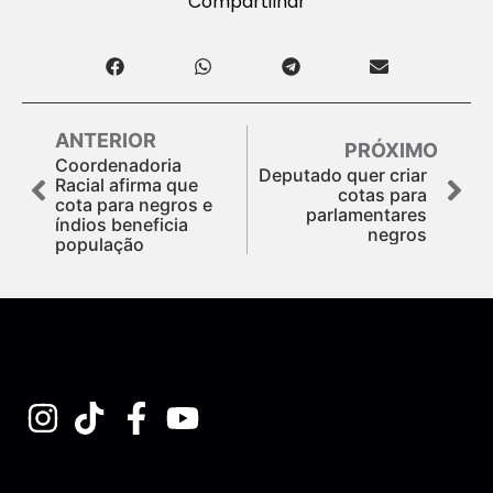
Compartilhar
ANTERIOR
PRÓXIMO
Coordenadoria
Deputado quer criar
Racial afirma que
cotas para
cota para negros e
parlamentares
índios beneficia
negros
população
Assine nossa Newsletter