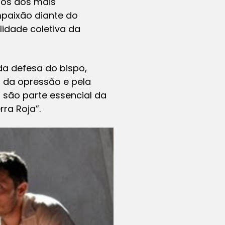
ios dos mais
paixão diante do
idade coletiva da
da defesa do bispo,
 da opressão e pela
s são parte essencial da
rra Roja”.