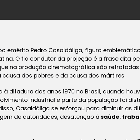
spo emérito Pedro Casaldáliga, figura emblemática
tina. O fio condutor da projeção é a frase dita pe
 que na produção cinematográfica são retratadas
da causa dos pobres e da causa dos mártires.
a à ditadura dos anos 1970 no Brasil, quando ho
olvimento industrial e parte da população foi dis
disso, Casaldáliga se esforçou para diminuir as d
agem de autoridades, desatenção à
saúde, traba