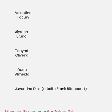
Valentina
Facury
Alysson
Bruno
Tahyná
Oliveira
Duda
Almeida
Juventino Dias (crédito Frank Bitencourt)
Mauricio Pazz
compositor
Walmir Gil