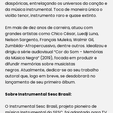
diaspóricas, entrelaçando os universos da canção e
da música instrumental. Toca de
maneira única o
violão tenor, instrumento raro e quase extinto.
Em mais de dez anos de carreira, atuou com
grandes artistas como Chico César, Luedji Luna,
Nelson Sargento, François Muleka, Walmir Gil,
Zumbiido-Afropercussivo, dentre outros. Idealizou e
dirigiu a série audiovisual “Cor do Som
– Memórias
da Música Negra” (2019), focada em produzir e
difundir memórias sobre musicistas
negros.
Atualmente, dedica-se ao seu trabalho
autoral que, logo em breve, se desdobrará no
lançamento de seu primeiro álbum.
Sobre Instrumental Sesc Brasil
:
O Instrumental Sesc Brasil, projeto pioneiro de
música Instrumental do SESC, foi adaptado para TV