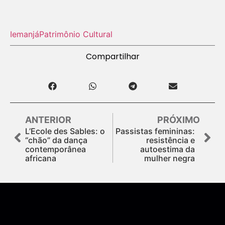
Iemanjá
Patrimônio Cultural
Compartilhar
ANTERIOR
PRÓXIMO
L’Ecole des Sables: o
Passistas femininas:
“chão” da dança
resistência e
contemporânea
autoestima da
africana
mulher negra