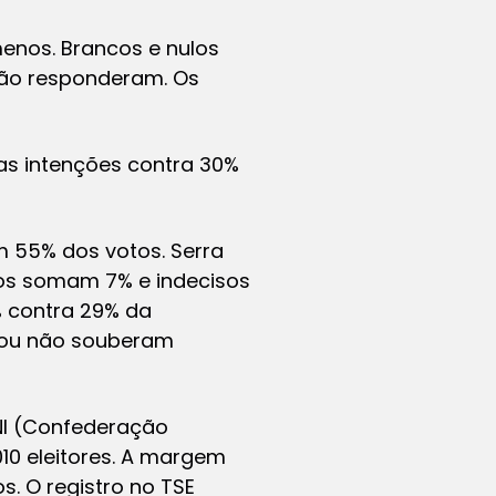
enos. Brancos e nulos
ão responderam. Os
as intenções contra 30%
m 55% dos votos. Serra
los somam 7% e indecisos
% contra 29% da
 ou não souberam
CNI (Confederação
010 eleitores. A margem
. O registro no TSE