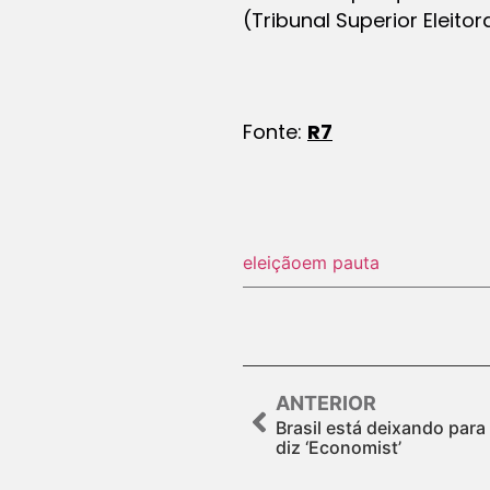
(Tribunal Superior Eleito
Fonte:
R7
eleição
em pauta
ANTERIOR
Brasil está deixando para
diz ‘Economist’