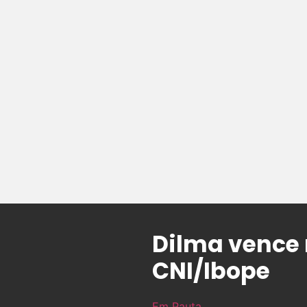
Dilma vence 
CNI/Ibope
Em Pauta