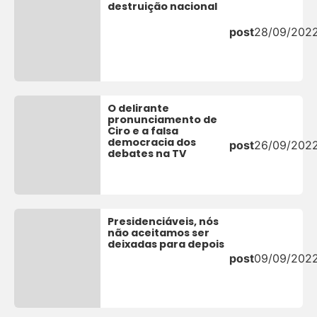
destruição nacional
post
28/09/202
O delirante
pronunciamento de
Ciro e a falsa
democracia dos
post
26/09/202
debates na TV
Presidenciáveis, nós
não aceitamos ser
deixadas para depois
post
09/09/202