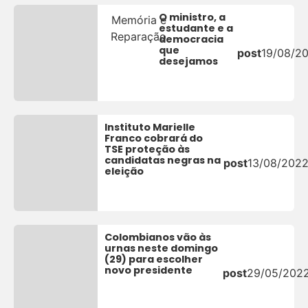
O ministro, a
Memória e
estudante e a
Reparação
democracia
que
post
19/08/2
desejamos
Instituto Marielle
Franco cobrará do
TSE proteção às
candidatas negras na
post
13/08/202
eleição
Colombianos vão às
urnas neste domingo
(29) para escolher
novo presidente
post
29/05/202