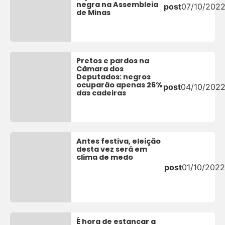
negra na Assembleia
post
07/10/202
de Minas
Pretos e pardos na
Câmara dos
Deputados: negros
ocuparão apenas 26%
post
04/10/202
das cadeiras
Antes festiva, eleição
desta vez será em
clima de medo
post
01/10/2022
É hora de estancar a