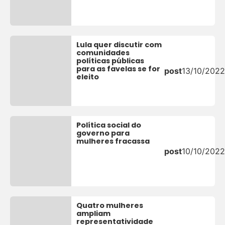
Lula quer discutir com
comunidades
políticas públicas
para as favelas se for
post
13/10/2022
eleito
Política social do
governo para
mulheres fracassa
post
10/10/2022
Quatro mulheres
ampliam
representatividade