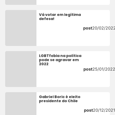
Vá votar em legítima
defesa!
post
20/02/202
LGBTfobia na política
pode se agravar em
2022
post
25/01/202
Gabriel Boric é eleito
presidente do Chile
post
20/12/2021