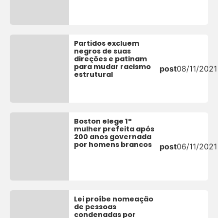
Partidos excluem
negros de suas
direções e patinam
para mudar racismo
post
08/11/2021
estrutural
Boston elege 1ª
mulher prefeita após
200 anos governada
por homens brancos
post
06/11/2021
Lei proíbe nomeação
de pessoas
condenadas por