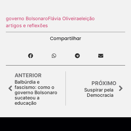
governo Bolsonaro
Flávia Oliveira
eleição
artigos e reflexões
Compartilhar
ANTERIOR
Balbúrdia e
PRÓXIMO
fascismo: como o
Suspirar pela
governo Bolsonaro
Democracia
sucateou a
educação