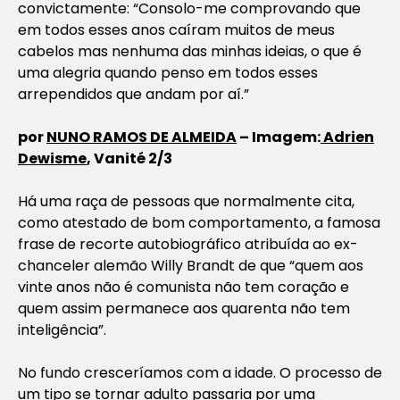
convictamente: “Consolo-me comprovando que
em todos esses anos caíram muitos de meus
cabelos mas nenhuma das minhas ideias, o que é
uma alegria quando penso em todos esses
arrependidos que andam por aí.”
por
NUNO RAMOS DE ALMEIDA
– Imagem:
Adrien
Dewisme
, Vanité 2/3
Há uma raça de pessoas que normalmente cita,
como atestado de bom comportamento, a famosa
frase de recorte autobiográfico atribuída ao ex-
chanceler alemão Willy Brandt de que “quem aos
vinte anos não é comunista não tem coração e
quem assim permanece aos quarenta não tem
inteligência”.
No fundo cresceríamos com a idade. O processo de
um tipo se tornar adulto passaria por uma