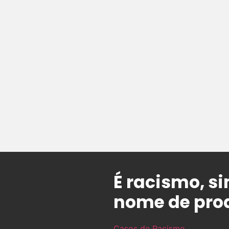
É racismo, s
nome de prod
Casos de Racismo