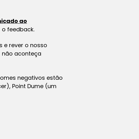
nicado ao
 o feedback.
 e rever o nosso
o não aconteça
nomes negativos estão
cer), Point Dume (um