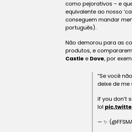
como pejorativos – e qu
equivalente ao nosso ‘c
conseguem mandar mensa
português).
Não demorou para as co
produtos, e compararem
Castle
e
Dove
, por exem
“Se você nã
deixe de me s
if you don’t
lol
pic.twit
— ✨ (@FFSMAD