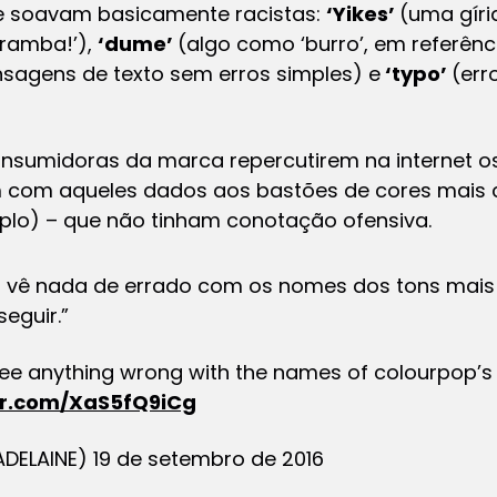
e soavam basicamente racistas:
‘Yikes’
(uma gíri
aramba!’),
‘dume’
(algo como ‘burro’, em referên
gens de texto sem erros simples) e
‘typo’
(err
nsumidoras da marca repercutirem na internet 
 com aqueles dados aos bastões de cores mais c
plo) – que não tinham conotação ofensiva.
o vê nada de errado com os nomes dos tons mais
eguir.”
 see anything wrong with the names of colourpop’s
ter.com/XaS5fQ9iCg
ELAINE) 19 de setembro de 2016