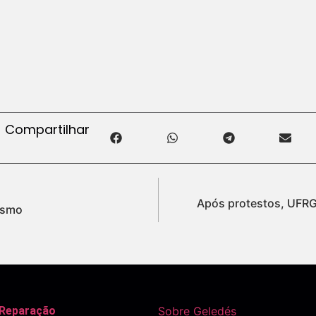
Compartilhar
Após protestos, UFRG
ismo
 Reparação
Sobre Geledés