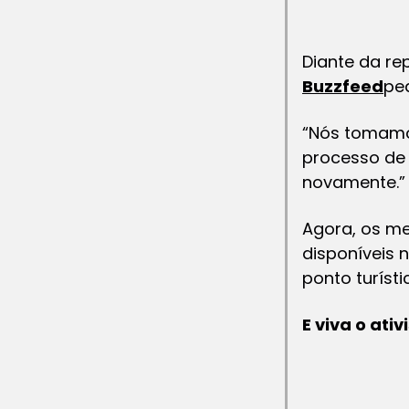
Diante da re
Buzzfeed
pe
“Nós tomamo
processo de 
novamente.”
Agora, os m
disponíveis 
ponto turíst
E viva o ativ