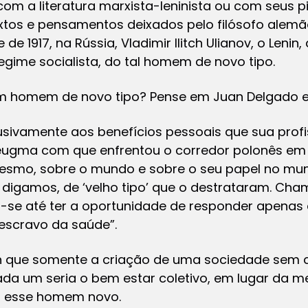
om a literatura marxista-leninista ou com seus pil
xtos e pensamentos deixados pelo filósofo alemão 
de 1917, na Rússia, Vladimir Ilitch Ulianov, o Leni
gime socialista, do tal homem de novo tipo.
 homem de novo tipo? Pense em Juan Delgado e l
usivamente aos benefícios pessoais que sua profi
eugma com que enfrentou o corredor polonês em s
mesmo, sobre o mundo e sobre o seu papel no mu
 digamos, de ‘velho tipo’ que o destrataram. Ch
-se até ter a oportunidade de responder apenas
 escravo da saúde”.
n que somente a criação de uma sociedade sem cl
ada um seria o bem estar coletivo, em lugar da m
ar esse homem novo.