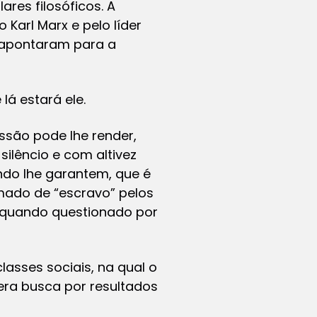
ares filosóficos. A
Karl Marx e pelo líder
n, apontaram para a
á estará ele.
ssão pode lhe render,
ilêncio e com altivez
ndo lhe garantem, que é
amado de “escravo” pelos
 quando questionado por
asses sociais, na qual o
era busca por resultados