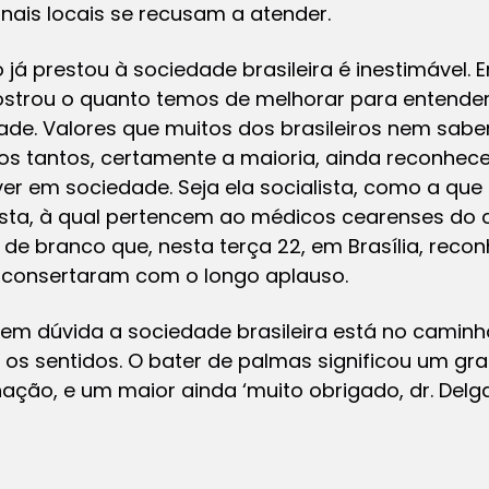
nais locais se recusam a atender.
o já prestou à sociedade brasileira é inestimável
mostrou o quanto temos de melhorar para entend
dade. Valores que muitos dos brasileiros nem sa
ros tantos, certamente a maioria, ainda reconh
er em sociedade. Seja ela socialista, como a que f
lista, à qual pertencem ao médicos cearenses do 
 de branco que, nesta terça 22, em Brasília, re
o consertaram com o longo aplauso.
em dúvida a sociedade brasileira está no caminho
 os sentidos. O bater de palmas significou um gr
nação, e um maior ainda ‘muito obrigado, dr. Delga