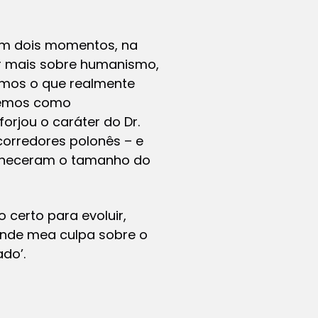
. Em dois momentos, na
er mais sobre humanismo,
bemos o que realmente
ecemos como
orjou o caráter do Dr.
corredores polonês – e
conheceram o tamanho do
 certo para evoluir,
ande mea culpa sobre o
do’.