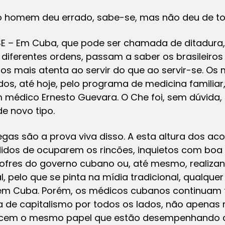
o homem deu errado, sabe-se, mas não deu de to
SE – Em Cuba, que pode ser chamada de ditadura
 diferentes ordens, passam a saber os brasileiros
s mais atenta ao servir do que ao servir-se. Os
ados, até hoje, pelo programa de medicina familiar
médico Ernesto Guevara. O Che foi, sem dúvida,
 novo tipo.
gas são a prova viva disso. A esta altura dos aco
idos de ocuparem os rincões, inquietos com boa
 cofres do governo cubano ou, até mesmo, realiz
al, pelo que se pinta na mídia tradicional, qualqu
 em Cuba. Porém, os médicos cubanos continuam fi
da de capitalismo por todos os lados, não apenas 
ercem o mesmo papel que estão desempenhando a