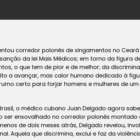
ntou corredor polonês de xingamentos no Ceará 
e sanção da lei Mais Médicos; em torno da figura d
os, o que tem de pior e de melhor; da discrimina
to a avançar, mas calor humano dedicado à figur
umo certo para forjar homens e mulheres de um 
Brasil, o médico cubano Juan Delgado agora sabe 
o ser enxovalhado no corredor polonês montado 
menos de dois meses atrás, Delgado revelou, invol
l. Aquela que discrimina, exclui e faz da violênc