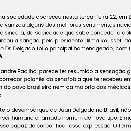
a sociedade apareceu nesta terça-feira 22, em B
alvanizou alguns dos melhores sentimentos nacio
e sincera, da sociedade que sabe conceder o ap
rcou a sanção, pela presidente Dilma Roussef, da
o Dr. Delgado foi o principal homenageado, com
é.
xandre Padilha, parece ter resumido a sensação 
corredor polonês da xenofobia que te recebeu em
m do povo brasileiro nem da maioria dos médicos b
.
é o desembarque de Juan Delgado no Brasil, não 
e ser humano chamado homem de novo tipo. E mu
osse capaz de corporificar essa expressão. O ter