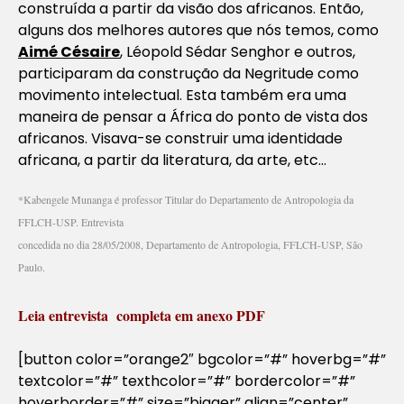
construída a partir da visão dos africanos. Então,
alguns dos melhores autores que nós temos, como
Aimé Césaire
, Léopold Sédar Senghor e outros,
participaram da construção da Negritude como
movimento intelectual. Esta também era uma
maneira de pensar a África do ponto de vista dos
africanos. Visava-se construir uma identidade
africana, a partir da literatura, da arte, etc…
*Kabengele Munanga é professor Titular do Departamento de Antropologia da
FFLCH-USP. Entrevista
concedida no dia 28/05/2008, Departamento de Antropologia, FFLCH-USP, São
Paulo.
Leia entrevista completa em anexo PDF
[button color=”orange2″ bgcolor=”#” hoverbg=”#”
textcolor=”#” texthcolor=”#” bordercolor=”#”
hoverborder=”#” size=”bigger” align=”center”