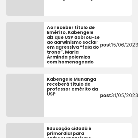
Ao receber título de
Emérito, Kabengele
diz que USP dobrou-se
ao darwinismo social;
post
15/06/202
em agressiva “fala do
trono”, Maria
Arminda polemiza
com homenageado
Kabengele Munanga
receberá título de
professor emérito da
USP
post
31/05/202
Educação cidadã é
primordial para