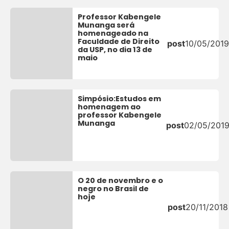
Professor Kabengele
Munanga será
homenageado na
Faculdade de Direito
post
10/05/2019
da USP, no dia 13 de
maio
Simpósio:Estudos em
homenagem ao
professor Kabengele
Munanga
post
02/05/201
O 20 de novembro e o
negro no Brasil de
hoje
post
20/11/2018