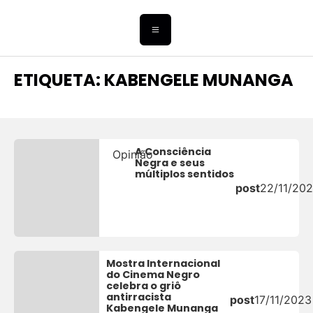
ETIQUETA: KABENGELE MUNANGA
A Consciência
Opinião
Negra e seus
múltiplos sentidos
post
22/11/20
Mostra Internacional
do Cinema Negro
celebra o griô
antirracista
post
17/11/2023
Kabengele Munanga