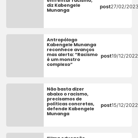
enfrentar racismo,
diz Kabengele
post
27/02/202
Munanga
Antropólogo
Kabengele Munanga
reconhece avanços
mas alerta: “Racismo
post
19/12/2022
é um monstro
complexo”
Não basta dizer
abaixo o racismo,
precisamos de
políticas concretas,
post
15/12/2022
defende Kabengele
Munanga