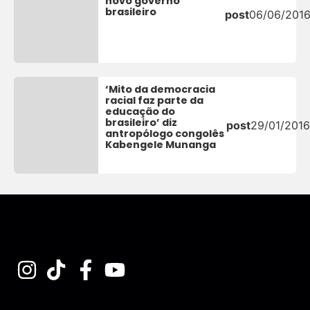
novo governo
brasileiro
post
06/06/201
‘Mito da democracia
racial faz parte da
educação do
brasileiro’ diz
post
29/01/2016
antropólogo congolês
Kabengele Munanga