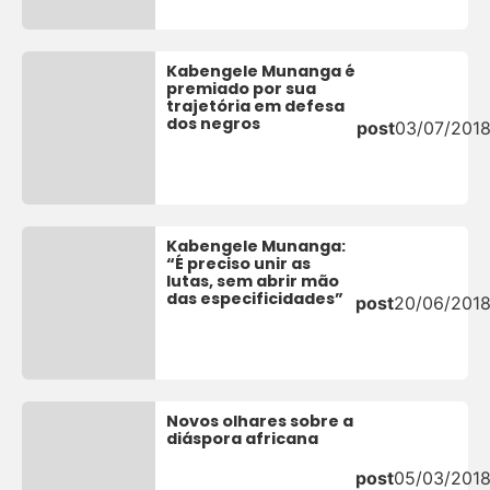
Kabengele Munanga é
premiado por sua
trajetória em defesa
dos negros
post
03/07/201
Kabengele Munanga:
“É preciso unir as
lutas, sem abrir mão
das especificidades”
post
20/06/201
Novos olhares sobre a
diáspora africana
post
05/03/201