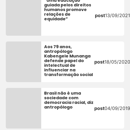
“Uma educação
guiada pelos direitos
humanos promove
relações de
post
13/09/2021
equidade”
Aos 79 anos,
antropólogo
Kabengele Munanga
defende papel do
post
18/05/202
intelectual de
influenciar na
transformação social
Brasil não é uma
sociedade com
democracia racial, diz
antropólogo
post
04/09/201